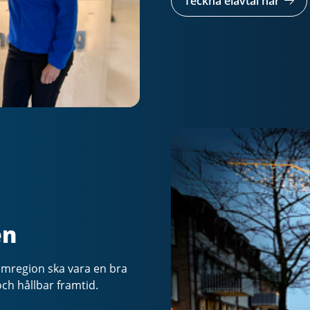
Teckna elavtal här
en
mregion ska vara en bra
 och hållbar framtid.