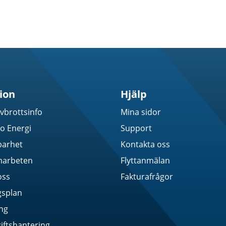
ion
Hjälp
vbrottsinfo
Mina sidor
 Energi
Support
barhet
Kontakta oss
marbeten
Flyttanmälan
oss
Fakturafrågor
gsplan
ing
ftshantering