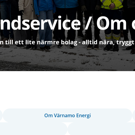
ndservice / Om 
ill ett lite närmre bolag - alltid nära, tryggt
Om Värnamo Energi