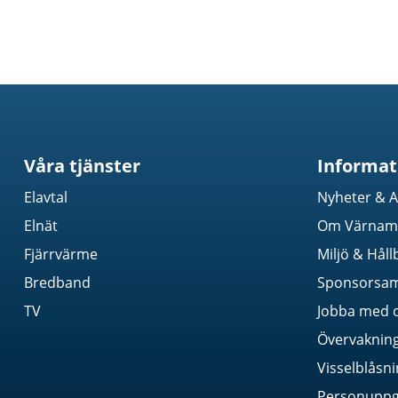
Våra tjänster
Informat
Elavtal
Nyheter & A
Elnät
Om Värnamo
Fjärrvärme
Miljö & Håll
Bredband
Sponsorsa
TV
Jobba med 
Övervaknin
Visselblåsn
Personuppgi