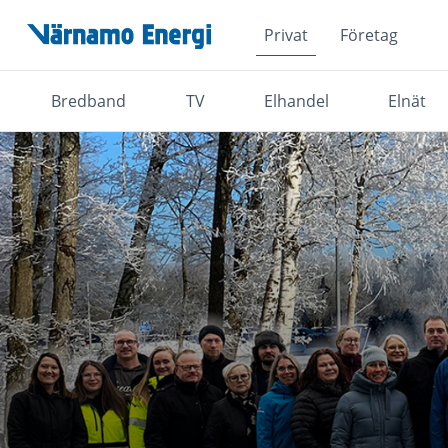
Privat
Företag
Hoppa över navigationsmenyn
Bredband
TV
Elhandel
Elnät