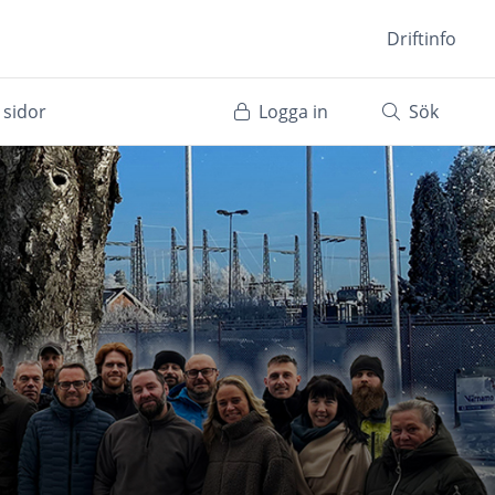
Driftinfo
 sidor
Logga in
Sök