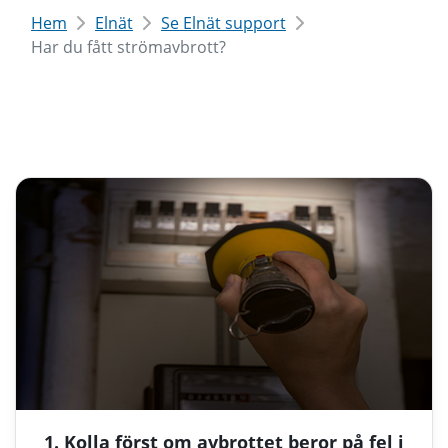
Hem
Elnät
Se Elnät support
Har du fått strömavbrott?
1. Kolla först om avbrottet beror på fel i