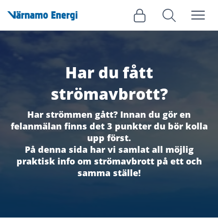
Meny
Logga in
Sök
Har du fått
strömavbrott?
Har strömmen gått? Innan du gör en
felanmälan finns det 3 punkter du bör kolla
upp först.
På denna sida har vi samlat all möjlig
praktisk info om strömavbrott på ett och
samma ställe!