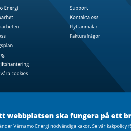
 Energi
Support
barhet
Kontakta oss
marbeten
Flyttanmälan
oss
Fakturafrågor
gsplan
ing
ftshantering
våra cookies
tt webbplatsen ska fungera på ett br
änder Värnamo Energi nödvändiga kakor. Se vår kakpolicy f