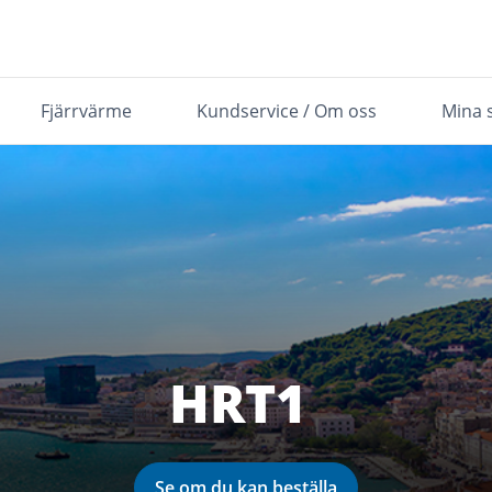
Fjärrvärme
Kundservice / Om oss
Mina 
HRT1
Se om du kan beställa