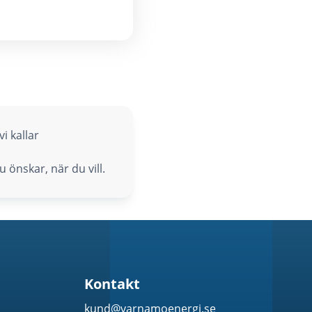
i kallar
önskar, när du vill.
Kontakt
kund@varnamoenergi.se