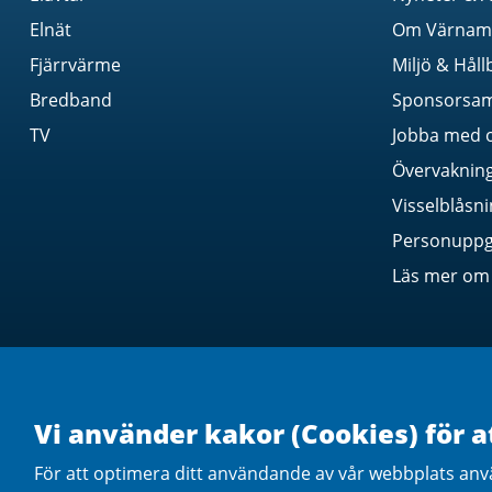
Elnät
Om Värnamo
Fjärrvärme
Miljö & Håll
Bredband
Sponsorsa
TV
Jobba med 
Övervaknin
Visselblåsn
Personuppgi
Läs mer om 
Vi använder kakor (Cookies) för a
För att optimera ditt användande av vår webbplats anv