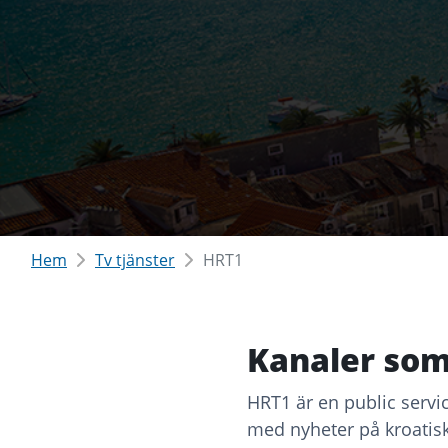
Hem
Tv tjänster
HRT1
Kanaler som
HRT1 är en public servi
med nyheter på kroatis