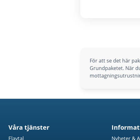
För att se det här p
Grundpaketet. När du
mottagningsutrustning
Våra tjänster
Informat
Elavtal
Nyheter & A