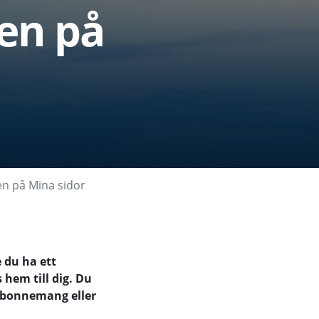
en på
n på Mina sidor
 du ha ett
hem till dig. Du
abonnemang eller