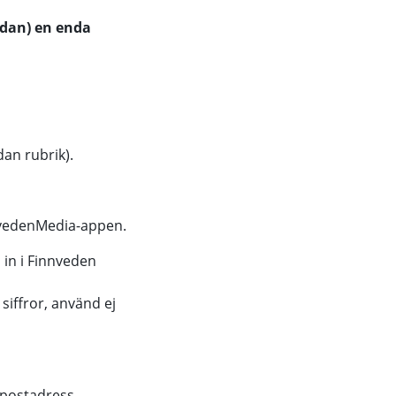
edan) en enda
dan rubrik).
nnvedenMedia-appen.
 in i Finnveden
iffror, använd ej
e-postadress