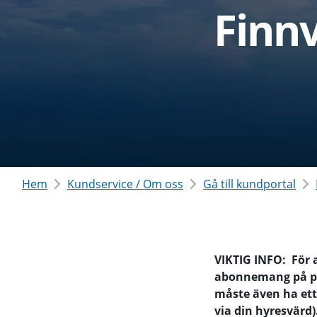
Finn
Hem
Kundservice / Om oss
Gå till kundportal
VIKTIG INFO: För 
abonnemang på pr
måste även ha et
via din hyresvärd)