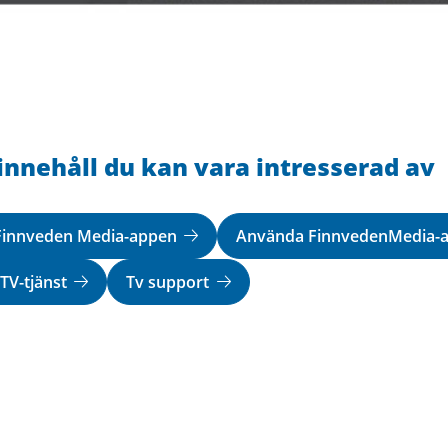
innehåll du kan vara intresserad av
Finnveden Media-appen
Använda FinnvedenMedia-
TV-tjänst
Tv support