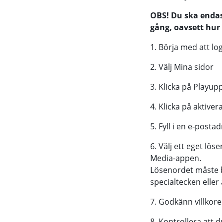
OBS! Du ska endas
gång, oavsett hu
1. Börja med att l
2. Välj Mina sidor
3. Klicka på Playu
4. Klicka på aktive
5. Fyll i en e-pos
6. Välj ett eget lö
Media-appen.
Lösenordet måste b
specialtecken eller 
7. Godkänn villkor
8. Kontrollera att d