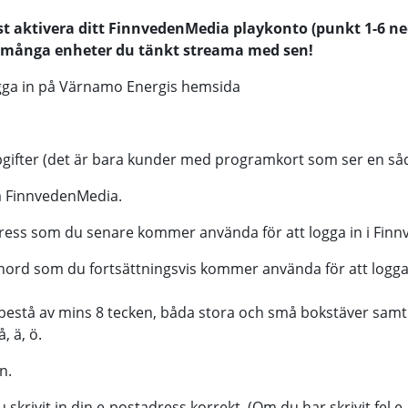
t aktivera ditt FinnvedenMedia playkonto (punkt 1-6 n
r många enheter du tänkt streama med sen!
ogga in på Värnamo Energis hemsida
ppgifter (det är bara kunder med programkort som ser en så
ra FinnvedenMedia.
tadress som du senare kommer använda för att logga in i Fi
senord som du fortsättningsvis kommer använda för att logga
estå av mins 8 tecken, båda stora och små bokstäver samt s
å, ä, ö.
en.
u skrivit in din e-postadress korrekt. (Om du har skrivit fel 