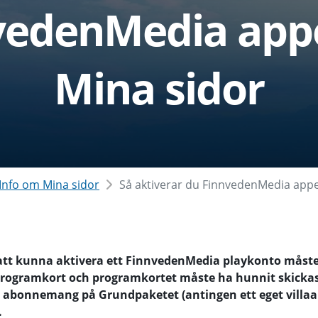
vedenMedia app
Mina sidor
Info om Mina sidor
Så aktiverar du FinnvedenMedia appe
att kunna aktivera ett FinnvedenMedia playkonto måste
ogramkort och programkortet måste ha hunnit skickas 
t abonnemang på Grundpaketet (antingen ett eget villa
.